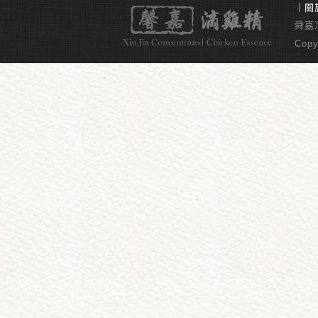
｜
關
舜嘉冷
Copy