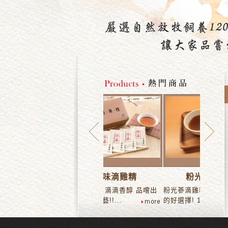
.
原味滴雞精
粉光蔘滴雞精
原味滴
可
原味滴雞精 滴滴香醇 品嚐出
粉光蔘滴雞精! 夏天冬天食補
原味滴雞
古法的好手藝!!...
的好選擇! 1盒共...
古法的好手