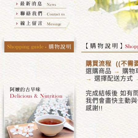
購買流程 ((不需
選購商品
→
購物
→
選擇配送方式
完成結帳後 如有
我們會盡快主動與
感謝!!