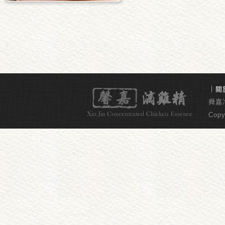
｜
關
舜嘉冷
Copy