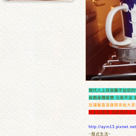
現代人上班很難不加班的!
長期身體疲憊 元氣不足 
就讓馨嘉滴雞精來給大家
大家來看看 熱愛旅遊生
http://ayin13.pixnet.n
~殷式生活~