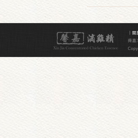
｜
關
舜嘉冷
Copy