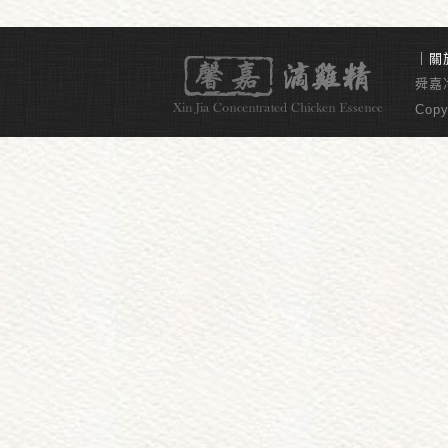
｜
關
舜嘉冷
Copy