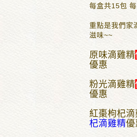
每盒共15包 
重點是我們家
滋味~~
原味滴雞精
優惠
粉光滴雞精
優惠
紅棗枸杞滴
杞滴雞精
優