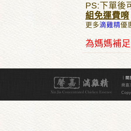
PS:下單
組免運費唷
更多
滴雞精
優
為媽媽補足
｜
關
舜嘉冷
Copy