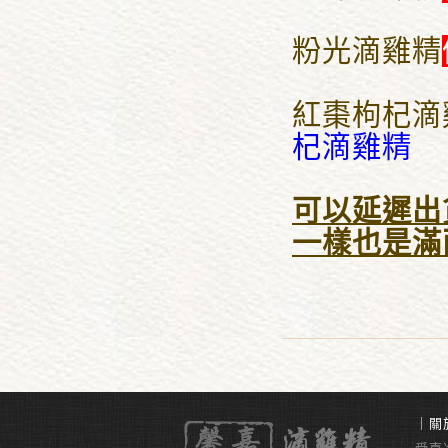
粉光滴雞精
紅棗枸杞滴
杞滴雞精
可以延遲出
一樣也是滿
｜
關