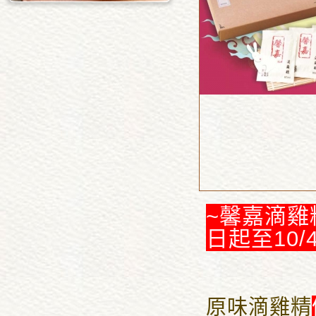
~馨嘉滴雞
日起至10/
原味滴雞精