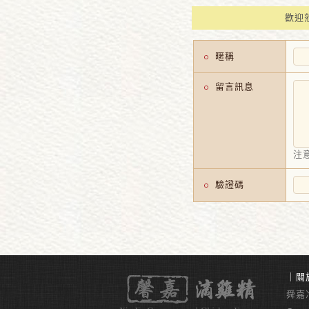
歡迎
暱稱
留言訊息
注意
驗證碼
｜
關
舜嘉冷