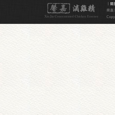
｜
關
舜嘉冷
Copy