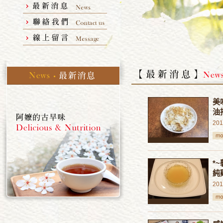
美
油
201
*
純
201